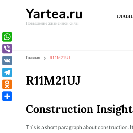
Yartea.ru
ГЛАВН
Повышение жизненной силы
WhatsApp
Viber
Главная
R11M21UJ
VK
R11M21UJ
Telegram
Odnoklassniki
Construction Insight
Отправить
This is a short paragraph about construction. 