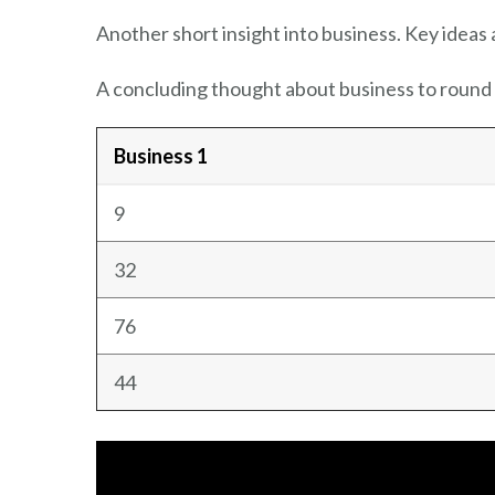
Another short insight into business. Key ideas 
A concluding thought about business to round 
Business 1
9
32
76
44