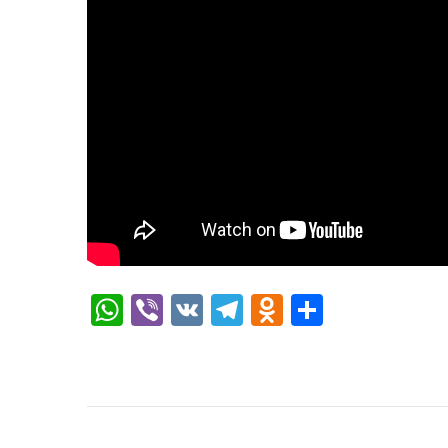
WhatsApp
Viber
VK
Telegram
Odnoklassni
Отправи