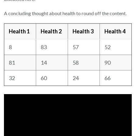
A concluding thought about health to round off the content.
Health 1
Health 2
Health 3
Health 4
8
83
57
52
81
14
58
90
32
60
24
66