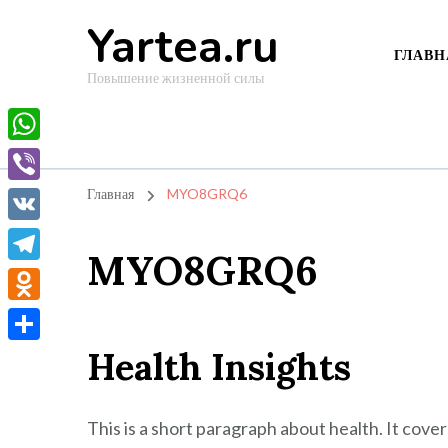
Yartea.ru
ГЛАВН
Повышение жизненной силы
WhatsApp
Viber
Главная
MYO8GRQ6
VK
MYO8GRQ6
Telegram
Odnoklassniki
Health Insights
Отправить
This is a short paragraph about health. It cove