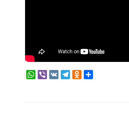
WhatsApp
Viber
VK
Telegram
Odnoklassni
Отправи