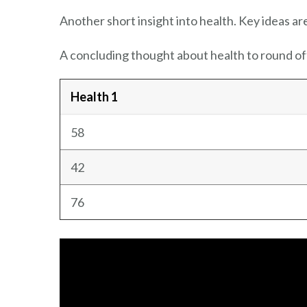
Another short insight into health. Key ideas ar
A concluding thought about health to round of
Health 1
58
42
76