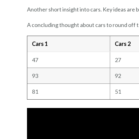
Another short insight into cars. Key ideas are b
A concluding thought about cars to round off 
Cars 1
Cars 2
47
27
93
92
81
51