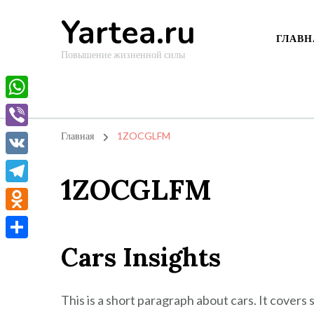
Yartea.ru
ГЛАВН
Повышение жизненной силы
WhatsApp
Viber
Главная
1ZOCGLFM
VK
1ZOCGLFM
Telegram
Odnoklassniki
Cars Insights
Отправить
This is a short paragraph about cars. It covers