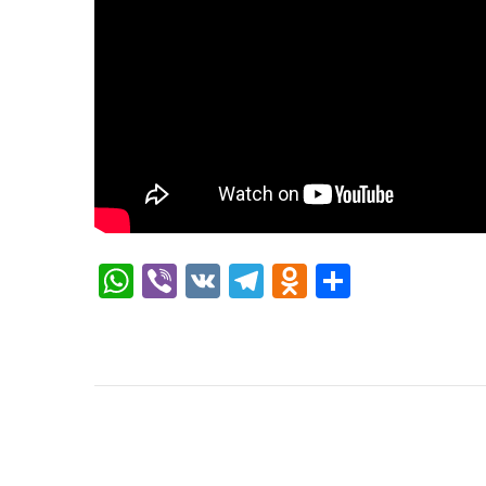
WhatsApp
Viber
VK
Telegram
Odnoklassni
Отправи