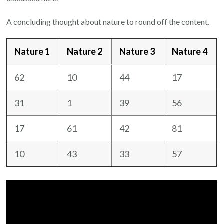
A concluding thought about nature to round off the content.
Nature 1
Nature 2
Nature 3
Nature 4
62
10
44
17
31
1
39
56
17
61
42
81
10
43
33
57