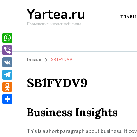
Yartea.ru
ГЛАВН
Повышение жизненной силы
WhatsApp
Viber
Главная
SB1FYDV9
VK
SB1FYDV9
Telegram
Odnoklassniki
Business Insights
Отправить
This is a short paragraph about business. It co