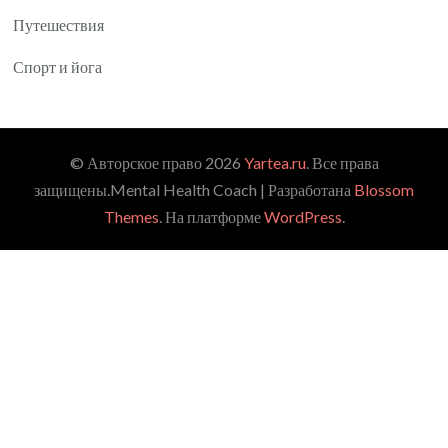
Путешествия
Спорт и йога
© Авторское право 2026
Yartea.ru
. Все права
защищены.
Mental Health Coach | Разработана
Blossom
Themes
. На платформе
WordPress
.