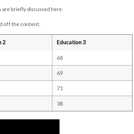
 are briefly discussed here.
 off the content.
n 2
Education 3
68
69
71
38