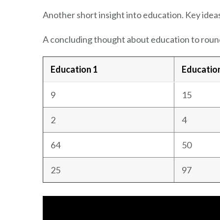
Another short insight into education. Key ideas
A concluding thought about education to round
Education 1
Educatio
9
15
2
4
64
50
25
97