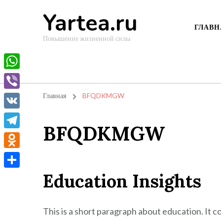
Yartea.ru
ГЛАВН
Повышение жизненной силы
WhatsApp
Viber
Главная
BFQDKMGW
VK
BFQDKMGW
Telegram
Odnoklassniki
Education Insights
Отправить
This is a short paragraph about education. It 