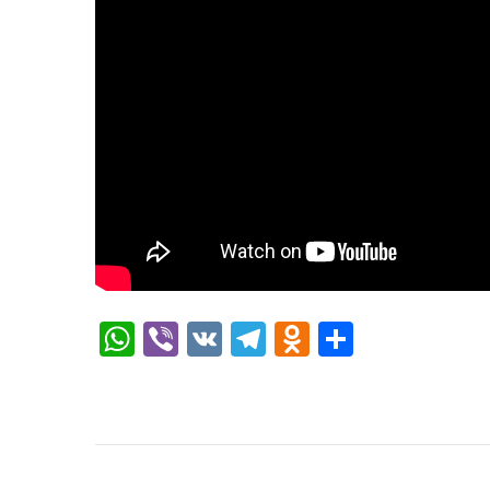
WhatsApp
Viber
VK
Telegram
Odnoklassni
Отправи