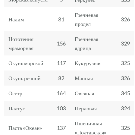
Гречневая
Налим
81
326
продел
Нототения
Гречневая
156
329
мраморная
ядрица
Окунь морской
117
Кукурузная
325
Окунь речной
82
Манная
326
Осетр
164
Овсяная
345
Палтус
103
Перловая
324
Пшеничная
Паста «Океан»
137
325
«Полтавская»