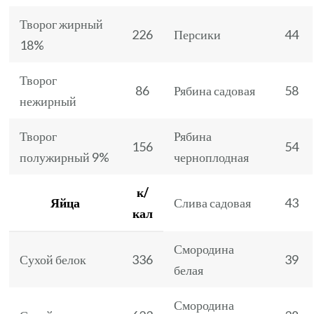
Творог жирный
226
Персики
44
18%
Творог
86
Рябина садовая
58
нежирный
Творог
Рябина
156
54
полужирный 9%
черноплодная
к/
Яйца
Слива садовая
43
кал
Смородина
Сухой белок
336
39
белая
Смородина