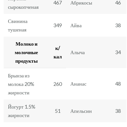
467
Абрикосы
46
сырокопченая
Свинина
349
Айва
38
тушеная
Молоко и
к/
молочные
Алыча
34
кал
продукты
Брынза из
Ананас
48
молока 20%
260
жирности
Йогурт 1.5%
51
Апельсин
38
жирности