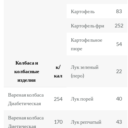
Картофель
83
Картофель фри
252
Картофельное
54
пюре
Колбаса и
к/
Лук зеленый
колбасные
22
кал
(перо)
изделия
Вареная колбаса
Лук порей
40
254
Диабетическая
Вареная колбаса
170
Лук репчатый
43
Диетическая