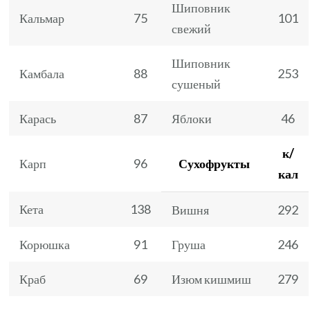
Шиповник
Кальмар
75
101
свежий
Шиповник
Камбала
88
253
сушеный
Карась
87
Яблоки
46
к/
Карп
96
Сухофрукты
кал
Кета
138
Вишня
292
Корюшка
91
Груша
246
Краб
69
Изюм кишмиш
279