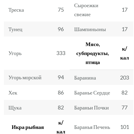
Сыроежки
Треска
75
17
свежие
Тунец
96
Шампиньоны
17
Мясо,
к/
Угорь
333
субпродукты,
кал
птица
Угорь морской
94
Баранина
203
Хек
86
Баранье Сердце
82
Щука
82
Бараньи Почки
77
к/
Икра рыбная
Баранья Печень
101
кал