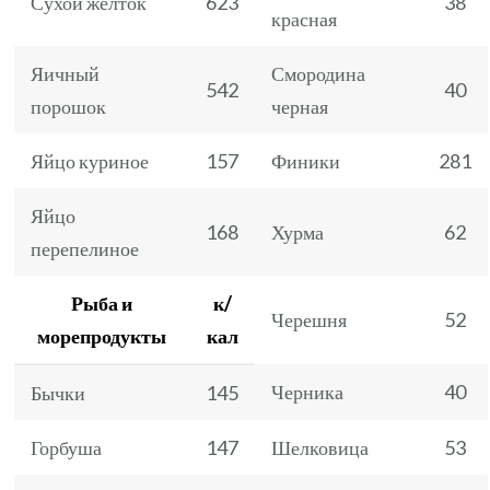
Сухой желток
623
38
красная
Яичный
Смородина
542
40
порошок
черная
Яйцо куриное
157
Финики
281
Яйцо
168
Хурма
62
перепелиное
Рыба и
к/
Черешня
52
морепродукты
кал
Черника
40
Бычки
145
Горбуша
147
Шелковица
53