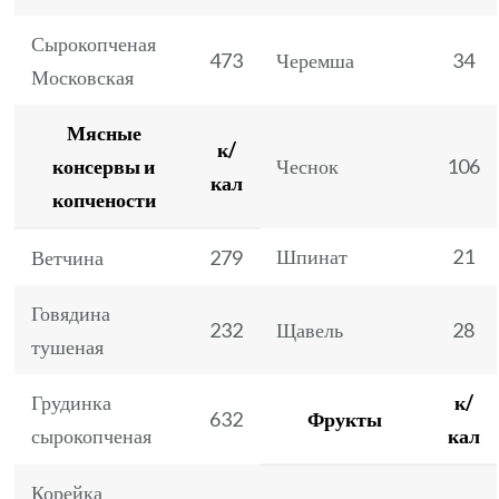
Сырокопченая
473
Черемша
34
Московская
Мясные
к/
консервы и
Чеснок
106
кал
копчености
Шпинат
21
Ветчина
279
Говядина
232
Щавель
28
тушеная
Грудинка
к/
632
Фрукты
сырокопченая
кал
Корейка