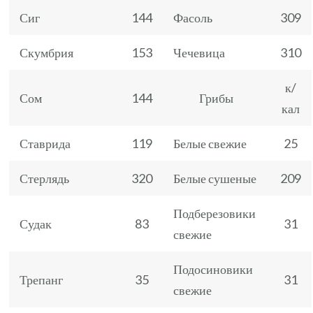
Сиг
144
Фасоль
309
Скумбрия
153
Чечевица
310
к/
Сом
144
Грибы
кал
Ставрида
119
Белые свежие
25
Стерлядь
320
Белые сушеные
209
Подберезовики
Судак
83
31
свежие
Подосиновики
Трепанг
35
31
свежие