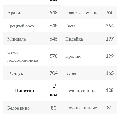
Говяжья Печень
98
Арахис
548
Грецкий орех
648
Гуси
364
Миндаль
645
Индейка
197
Семя
578
Кролик
199
подсолнечника
Фундук
704
Куры
165
к/
Напитки
Печень свинная
108
кал
Почки свинные
80
Белое вино
80