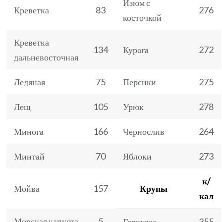
Изюм с
Креветка
83
276
косточкой
Креветка
134
Курага
272
дальневосточная
Ледяная
75
Персики
275
Лещ
105
Урюк
278
Минога
166
Чернослив
264
Минтай
70
Яблоки
273
к/
Мойва
157
Крупы
кал
Морская капуста
5
Геркулес
355