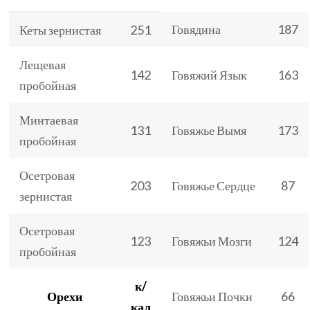
Говядина
187
Кеты зернистая
251
Лещевая
142
Говяжий Язык
163
пробойная
Минтаевая
131
Говяжье Вымя
173
пробойная
Осетровая
203
Говяжье Сердце
87
зернистая
Осетровая
123
Говяжьи Мозги
124
пробойная
к/
Орехи
Говяжьи Почки
66
кал