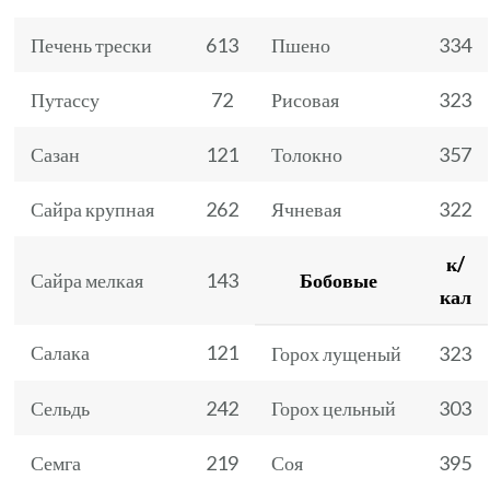
Печень трески
613
Пшено
334
Путассу
72
Рисовая
323
Сазан
121
Толокно
357
Сайра крупная
262
Ячневая
322
к/
Сайра мелкая
143
Бобовые
кал
Салака
121
Горох лущеный
323
Сельдь
242
Горох цельный
303
Семга
219
Соя
395