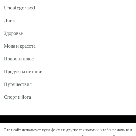
Uncategorised
Диеты
Здоровье
Мода и красота
Новости плюс
Продукты питания
Путешествия
Спорт и йога
© Авторское право 2026
Yartea.ru
. Все права
Этот сайт использует куки-файлы и другие технологии, чтобы помочь вам
защищены.
Mental Health Coach | Разработана
Blossom