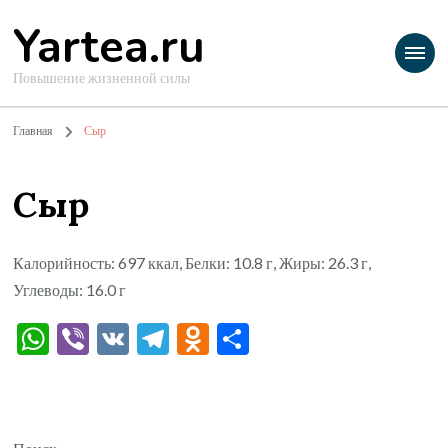
Yartea.ru
Повышение жизненной силы
Главная
Сыр
Сыр
Калорийность: 697 ккал, Белки: 10.8 г, Жиры: 26.3 г,
Углеводы: 16.0 г
WhatsApp
Viber
VK
Telegram
Odnoklassniki
Отправить