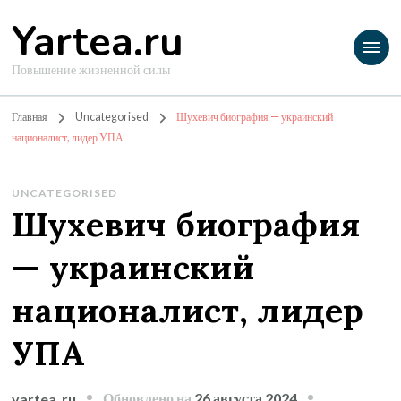
Yartea.ru
Повышение жизненной силы
Главная
Uncategorised
Шухевич биография — украинский
националист, лидер УПА
UNCATEGORISED
Шухевич биография
— украинский
националист, лидер
УПА
Обновлено на
26 августа 2024
yartea_ru