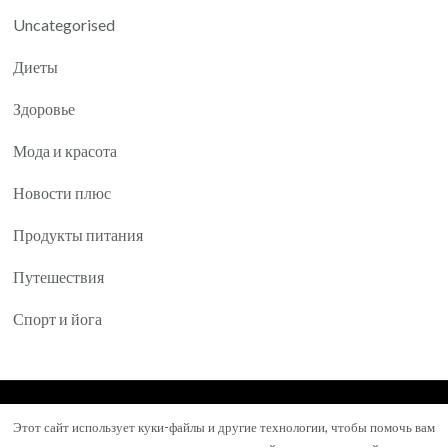
Uncategorised
Диеты
Здоровье
Мода и красота
Новости плюс
Продукты питания
Путешествия
Спорт и йога
© Авторское право 2026
Yartea.ru
. Все права
Этот сайт использует куки-файлы и другие технологии, чтобы помочь вам
защищены.
Mental Health Coach | Разработана
Blossom