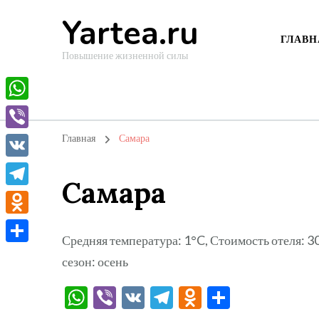
Yartea.ru
ГЛАВН
Повышение жизненной силы
WhatsApp
Viber
Главная
Самара
VK
Самара
Telegram
Odnoklassniki
Средняя температура: 1°C, Стоимость отеля: 
Отправить
сезон: осень
WhatsApp
Viber
VK
Telegram
Odnoklassni
Отправи