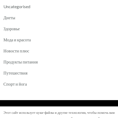
Uncategorised
Диеты
Здоровье
Мода и красота
Новости плюс
Продукты питания
Путешествия
Спорт и йога
© Авторское право 2026
Yartea.ru
. Все права
Этот сайт использует куки-файлы и другие технологии, чтобы помочь вам
защищены.
Mental Health Coach | Разработана
Blossom