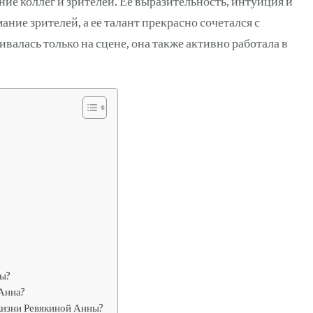
ие коллег и зрителей. Ее выразительность, интуиция и
ние зрителей, а ее талант прекрасно сочетался с
валась только на сцене, она также активно работала в
ны?
 Анна?
жизни Ревякиной Анны?