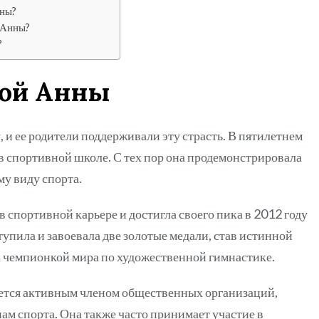
нны?
 Анны?
?
ной Анны
, и ее родители поддерживали эту страсть. В пятилетнем
в спортивной школе. С тех пор она продемонстрировала
му виду спорта.
 спортивной карьере и достигла своего пика в 2012 году
упила и завоевала две золотые медали, став истинной
ла чемпионкой мира по художественной гимнастике.
яется активным членом общественных организаций,
м спорта. Она также часто принимает участие в