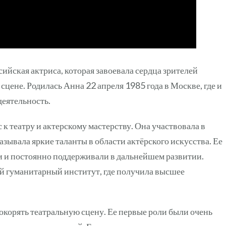
ийская актриса, которая завоевала сердца зрителей
цене. Родилась Анна 22 апреля 1985 года в Москве, где и
еятельность.
к театру и актерскому мастерству. Она участвовала в
зывала яркие таланты в области актёрского искусства. Ее
и и постоянно поддерживали в дальнейшем развитии.
 гуманитарный институт, где получила высшее
окорять театральную сцену. Ее первые роли были очень