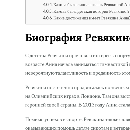
Какова была личная жизнь Ревякиной А
Какова была детская история Ревякиной
Какие достижения имеет Ревякина Анна
Биография Ревяки
С детства Ревякина проявляла интерес к спорту
возрасте Анна начала заниматься гимнастикой 
невероятную талантливость и преданность это
Ревякина постепенно продвигалась по звеньям в
на Олимпийских играх в Лондоне. Там она выст
героиней своей страны. В 2013 году Анна ста
Помимо успехов в спорте, Ревякина также явл
оказывающих помощь детям-сиротам и ветерана