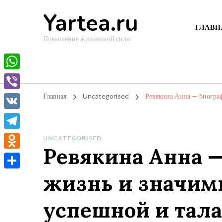
Yartea.ru
ГЛАВН
Повышение жизненной силы
WhatsApp
Viber
Главная
Uncategorised
Ревякина Анна — биограф
VK
Telegram
UNCATEGORISED
Ревякина Анна —
Odnoklassniki
жизнь и значим
Отправить
успешной и тал