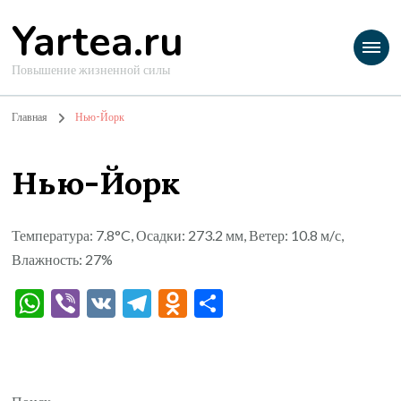
Yartea.ru
Повышение жизненной силы
Главная
Нью-Йорк
Нью-Йорк
Температура: 7.8°C, Осадки: 273.2 мм, Ветер: 10.8 м/с,
Влажность: 27%
WhatsApp
Viber
VK
Telegram
Odnoklassniki
Отправить