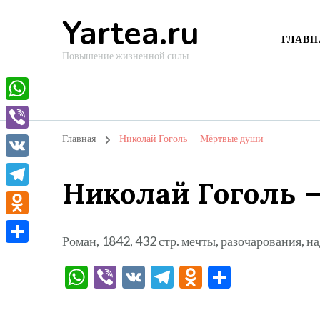
Yartea.ru
ГЛАВН
Повышение жизненной силы
WhatsApp
Viber
Главная
Николай Гоголь — Мёртвые души
VK
Николай Гоголь 
Telegram
Odnoklassniki
Роман, 1842, 432 стр. мечты, разочарования, 
Отправить
WhatsApp
Viber
VK
Telegram
Odnoklassni
Отправи