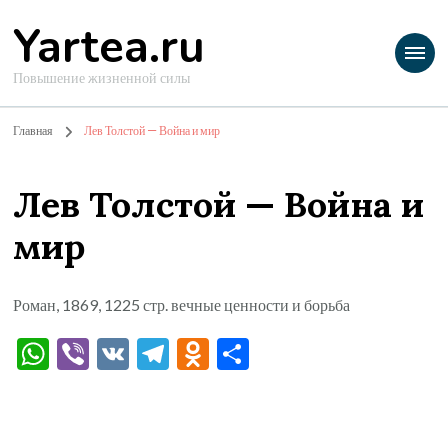
Yartea.ru
Повышение жизненной силы
Главная
Лев Толстой — Война и мир
Лев Толстой — Война и
мир
Роман, 1869, 1225 стр. вечные ценности и борьба
WhatsApp
Viber
VK
Telegram
Odnoklassniki
Отправить