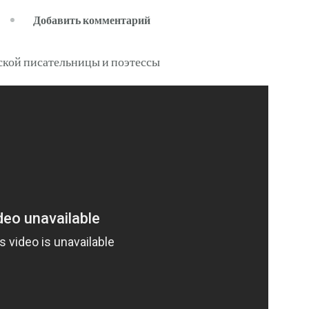
к
Добавить комментарий
записи
Лейла
Галиева
—
биография
известной
российской
писательницы
и
поэтессы