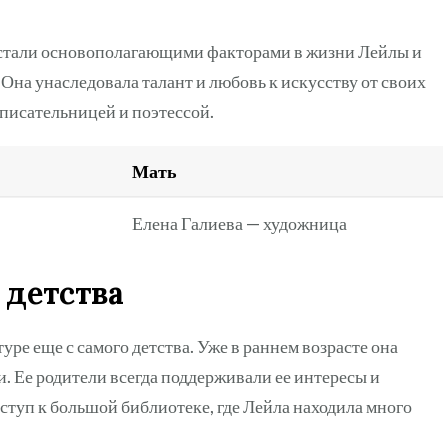
у стали основополагающими факторами в жизни Лейлы и
 Она унаследовала талант и любовь к искусству от своих
й писательницей и поэтессой.
Мать
Елена Галиева — художница
 детства
уре еще с самого детства. Уже в раннем возрасте она
и. Ее родители всегда поддерживали ее интересы и
ступ к большой библиотеке, где Лейла находила много