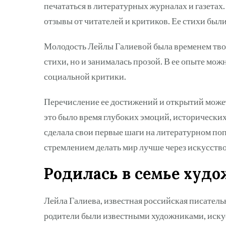
печататься в литературных журналах и газета
отзывы от читателей и критиков. Ее стихи б
Молодость Лейлы Галиевой была временем твор
стихи, но и занималась прозой. В ее опыте мо
социальной критики.
Перечисление ее достижений и открытий может 
это было время глубоких эмоций, исторических
сделала свои первые шаги на литературном по
стремлением делать мир лучше через искусство
Родилась в семье худо
Лейла Галиева, известная российская писательн
родители были известными художниками, искус