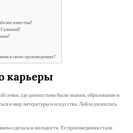
иболее известны?
 Галиевой?
иева?
иева в своих произведениях?
о карьеры
й семье, где ценностьми были знания, образование и
ься в мир литературы и искусства. Лейла увлеклась
.
иева сделала в молодости. Ее произведения стали