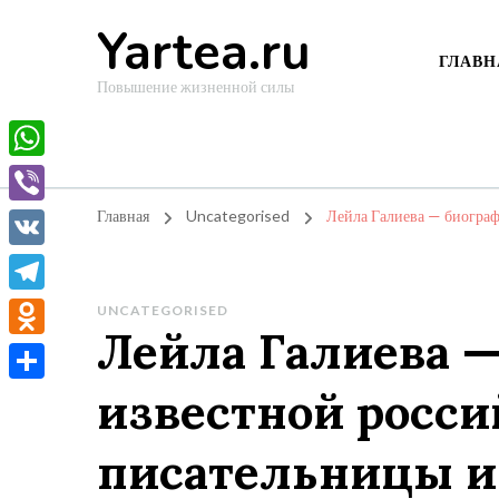
Yartea.ru
ГЛАВН
Повышение жизненной силы
WhatsApp
Viber
Главная
Uncategorised
Лейла Галиева — биограф
VK
Telegram
UNCATEGORISED
Лейла Галиева 
Odnoklassniki
известной росси
Отправить
писательницы и