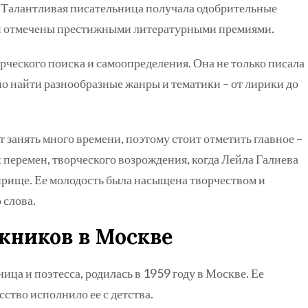
х. Талантливая писательница получала одобрительные
ыли отмечены престижными литературными премиями.
ческого поиска и самоопределения. Она не только писала
жно найти разнообразные жанры и тематики – от лирики до
занять много времени, поэтому стоит отметить главное –
 перемен, творческого возрождения, когда Лейла Галиева
прище. Ее молодость была насыщена творчеством и
 слова.
жников в Москве
ица и поэтесса, родилась в 1959 году в Москве. Ее
ство исполнило ее с детства.