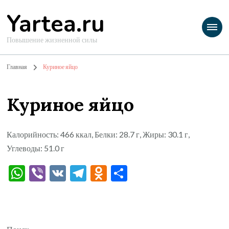
Yartea.ru
Повышение жизненной силы
Главная
Куриное яйцо
Куриное яйцо
Калорийность: 466 ккал, Белки: 28.7 г, Жиры: 30.1 г,
Углеводы: 51.0 г
WhatsApp
Viber
VK
Telegram
Odnoklassniki
Отправить