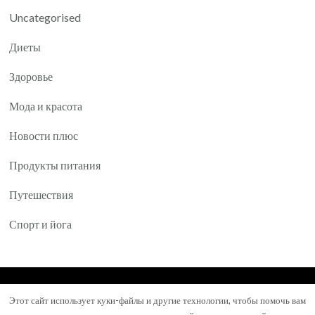
Uncategorised
Диеты
Здоровье
Мода и красота
Новости плюс
Продукты питания
Путешествия
Спорт и йога
© Авторское право 2026
Yartea.ru
. Все права
Этот сайт использует куки-файлы и другие технологии, чтобы помочь вам
защищены.
Mental Health Coach | Разработана
Blossom