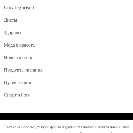
Uncategorised
Диеты
Здоровье
Мода и красота
Новости плюс
Продукты питания
Путешествия
Спорт и йога
© Авторское право 2026
Yartea.ru
. Все права
Этот сайт использует куки-файлы и другие технологии, чтобы помочь вам
защищены.
Mental Health Coach | Разработана
Blossom