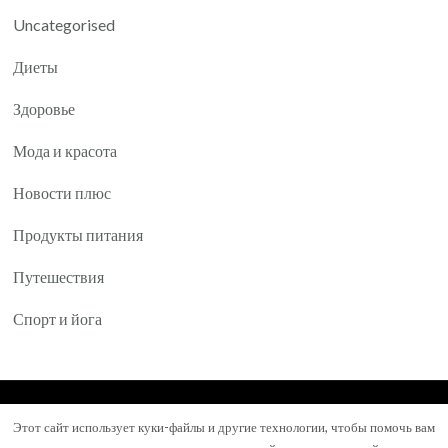
Uncategorised
Диеты
Здоровье
Мода и красота
Новости плюс
Продукты питания
Путешествия
Спорт и йога
© Авторское право 2026
Yartea.ru
. Все права
Этот сайт использует куки-файлы и другие технологии, чтобы помочь вам
защищены.
Mental Health Coach | Разработана
Blossom