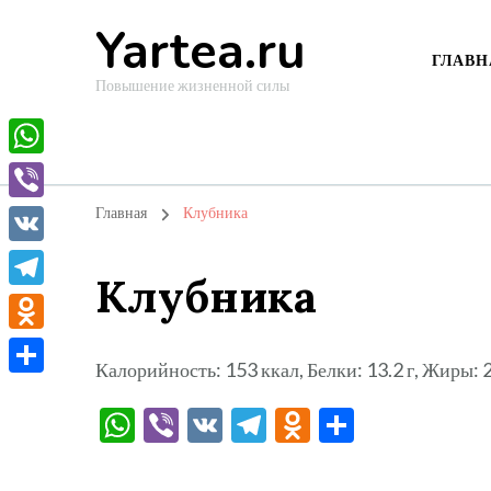
Yartea.ru
ГЛАВН
Повышение жизненной силы
WhatsApp
Viber
Главная
Клубника
VK
Клубника
Telegram
Odnoklassniki
Калорийность: 153 ккал, Белки: 13.2 г, Жиры: 23
Отправить
WhatsApp
Viber
VK
Telegram
Odnoklassni
Отправи