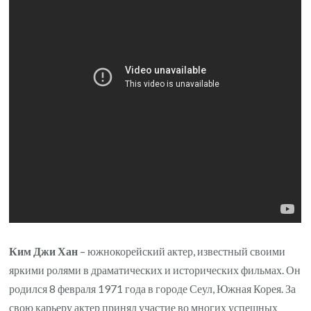
звез
экр
и
при
мас
эмо
игр
—
его
био
ярк
фил
и
Ким Джи Хан
– южнокорейский актер, известный своими
ром
яркими ролями в драматических и исторических фильмах. Он
лич
родился 8 февраля 1971 года в городе Сеул, Южная Корея. За
жиз
свою карьеру актер принял участие во многих успешных