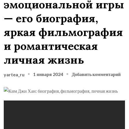
эмоциональной игры
— его биография,
яркая фильмография
и романтическая
личная жизнь
к
1 января 2024
Добавить комментарий
yartea_ru
зап
Ки
Дж
Хан
—
тал
акт