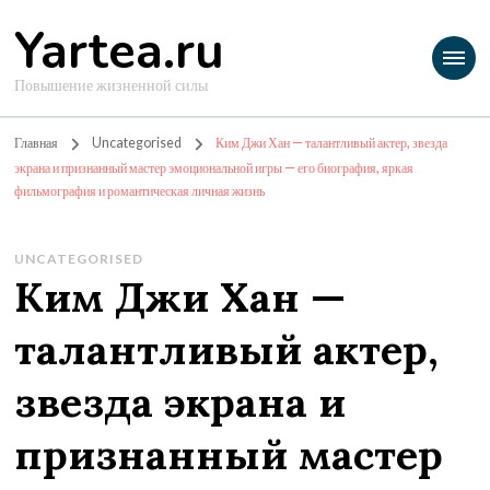
Yartea.ru
Повышение жизненной силы
Главная
Uncategorised
Ким Джи Хан — талантливый актер, звезда
экрана и признанный мастер эмоциональной игры — его биография, яркая
фильмография и романтическая личная жизнь
UNCATEGORISED
Ким Джи Хан —
талантливый актер,
звезда экрана и
признанный мастер