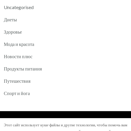
Uncategorised
Диеты
Здоровье
Мода и красота
Новости плюс
Продукты питания
Путешествия
Спорт и йога
© Авторское право 2026
Yartea.ru
. Все права
Этот сайт использует куки-файлы и другие технологии, чтобы помочь вам
защищены.
Mental Health Coach | Разработана
Blossom