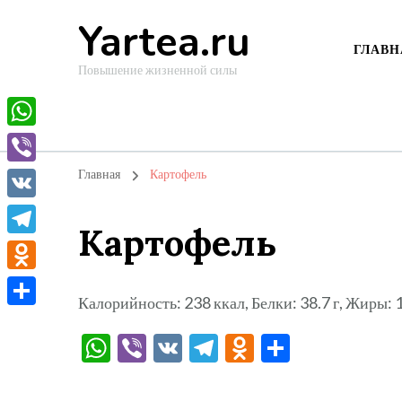
Yartea.ru
ГЛАВН
Повышение жизненной силы
WhatsApp
Viber
Главная
Картофель
VK
Картофель
Telegram
Odnoklassniki
Калорийность: 238 ккал, Белки: 38.7 г, Жиры: 11
Отправить
WhatsApp
Viber
VK
Telegram
Odnoklassni
Отправи