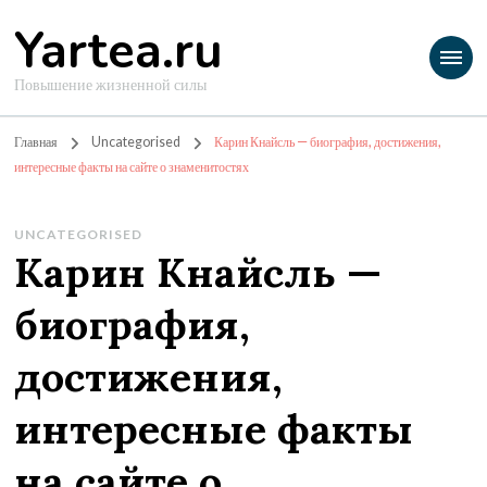
Yartea.ru
Повышение жизненной силы
Главная
Uncategorised
Карин Кнайсль — биография, достижения,
интересные факты на сайте о знаменитостях
UNCATEGORISED
Карин Кнайсль —
биография,
достижения,
интересные факты
на сайте о