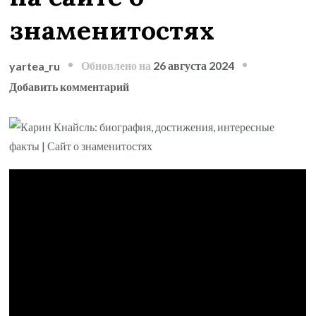
знаменитостях
Обновлено на
26 августа 2024
yartea_ru
к
Добавить комментарий
записи
Карин
Кнайсль
—
биография,
достижения,
интересные
факты
на
сайте
о
знаменитостях