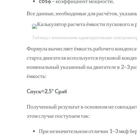
cosϕ
– коэффициент мощности.
Все данные, необходимые для расчётов, указаны
Таблица с техническими характеристиками электромото
Формула вычисляет ёмкость рабочего конденсат
старта двигателя используется пусковой конде
номинальный указанный на двигателе в 2–3 ра
ёмкость:
Cпуск≈2,5* Cраб
Полученный результат в основном не совпада
этом случае поступаем так:
При незначительном отличии 1–3 мкф бер