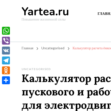
Yartea.ru
ГЛАВН
Повышение жизненной силы
WhatsApp
Viber
Главная
Uncategorised
Калькулятор расчета ёмко
VK
Telegram
UNCATEGORISED
Калькулятор рас
Odnoklassniki
пускового и раб
Отправить
для электродви