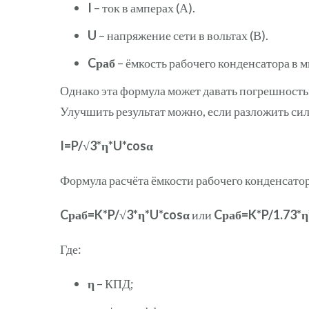
I
– ток в амперах (А).
U
– напряжение сети в вольтах (В).
Cраб
– ёмкость рабочего конденсатора в 
Однако эта формула может давать погрешность,
Улучшить результат можно, если разложить сил
I=P/√3*η*U*cosα
Формула расчёта ёмкости рабочего конденсатор
Cраб=K*P/√3*η*U*cosα
или
Cраб=K*P/1.73*η
Где:
η
– КПД;