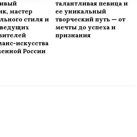
ливый
талантливая певица и
к, мастер
ее уникальный
льного стиля и
творческий путь — от
 ведущих
мечты до успеха и
вителей
признания
анс-искусства
менной России