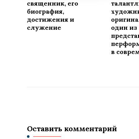
священник, его
талант
биография,
художни
достижения и
оригина
служение
один из
предста
перформ
в совре
Оставить комментарий