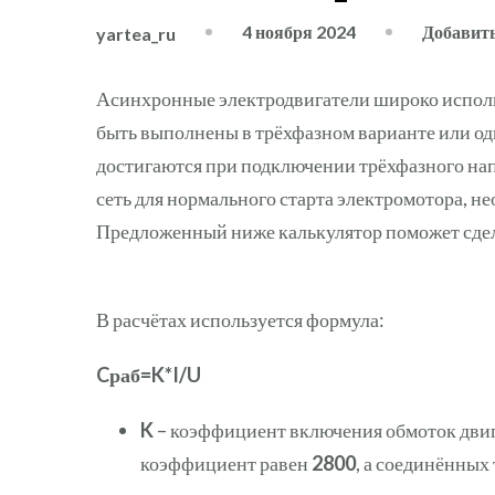
4 ноября 2024
Добавит
yartea_ru
Асинхронные электродвигатели широко использ
быть выполнены в трёхфазном варианте или о
достигаются при подключении трёхфазного на
сеть для нормального старта электромотора, н
Предложенный ниже калькулятор поможет сдела
В расчётах используется формула:
Cраб=K*I/U
K
– коэффициент включения обмоток двига
коэффициент равен
2800
, а соединённых