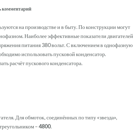
к
ь комментарий
записи
Калькулятор
уются на производстве и в быту. По конструкции могут
расчета
днофазном. Наиболее эффективные показатели двигателей
ёмкости
пряжения питания 380 вольт. С включением в однофазную
пускового
еобходимо использовать пусковой конденсатор.
и
ть расчёт пускового конденсатора.
рабочего
конденсатора
для
электродвигателя
теля. Для обмоток, соединённых по типу «звезда»,
 треугольником –
4800
.