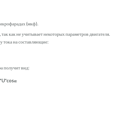
микрофарадах (мкф).
 так как не учитывает некоторых параметров двигателя.
у тока на составляющие:
а получит вид:
*U*cosα