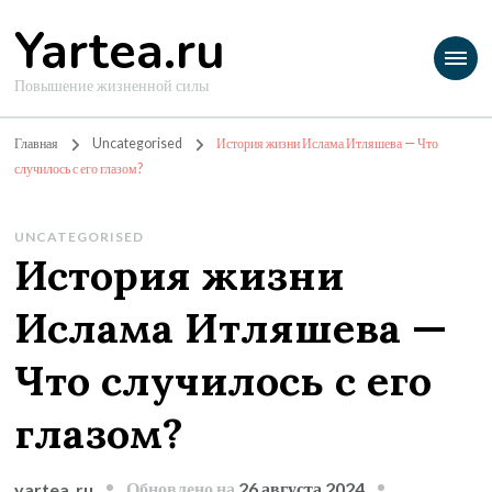
Yartea.ru
Повышение жизненной силы
Главная
Uncategorised
История жизни Ислама Итляшева — Что
случилось с его глазом?
UNCATEGORISED
История жизни
Ислама Итляшева —
Что случилось с его
глазом?
Обновлено на
26 августа 2024
yartea_ru