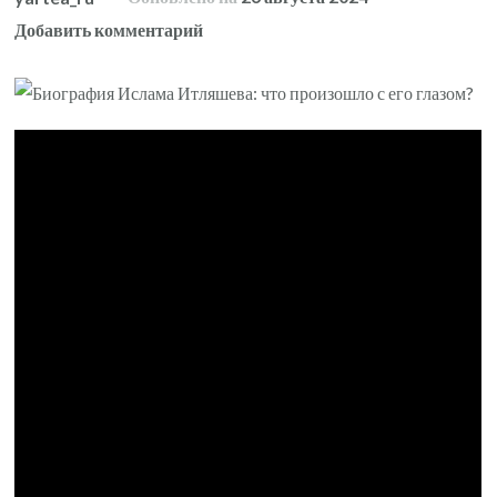
к
Добавить комментарий
записи
История
жизни
Ислама
Итляшева
—
Что
случилось
с
его
глазом?