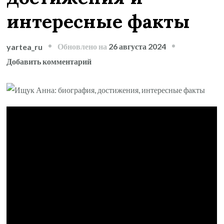
интересные факты
Обновлено на
26 августа 2024
yartea_ru
к
Добавить комментарий
записи
Ищук
Анна
—
биография
сильной
и
талантливой
женщины,
ее
достижения
и