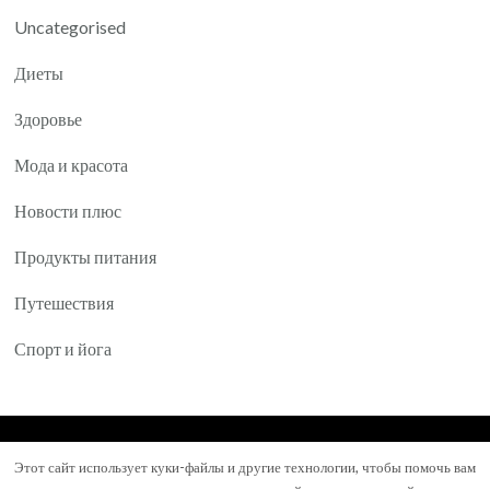
Uncategorised
Диеты
Здоровье
Мода и красота
Новости плюс
Продукты питания
Путешествия
Спорт и йога
© Авторское право 2026
Yartea.ru
. Все права
Этот сайт использует куки-файлы и другие технологии, чтобы помочь вам
защищены.
Mental Health Coach | Разработана
Blossom