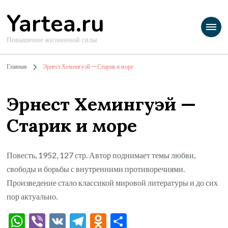
Yartea.ru
Повышение жизненной силы
Главная
Эрнест Хемингуэй — Старик и море
Эрнест Хемингуэй —
Старик и море
Повесть, 1952, 127 стр. Автор поднимает темы любви,
свободы и борьбы с внутренними противоречиями.
Произведение стало классикой мировой литературы и до сих
пор актуально.
WhatsApp
Viber
VK
Telegram
Odnoklassniki
Отправить