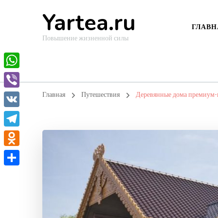
Yartea.ru
ГЛАВН
Повышение жизненной силы
WhatsApp
Viber
Главная
Путешествия
Деревянные дома премиум-к
VK
Telegram
Odnoklassniki
Отправить