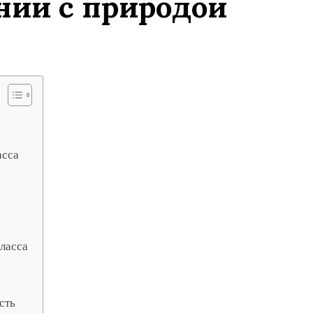
нии с природой
асса
ласса
сть