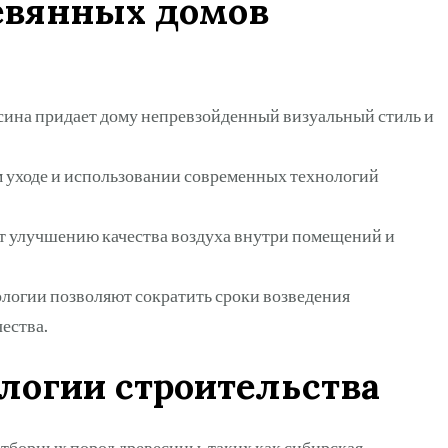
евянных домов
есина придает дому непревзойденный визуальный стиль и
м уходе и использовании современных технологий
т улучшению качества воздуха внутри помещений и
логии позволяют сократить сроки возведения
ества.
логии строительства
отборных пород древесины, таких как сибирская