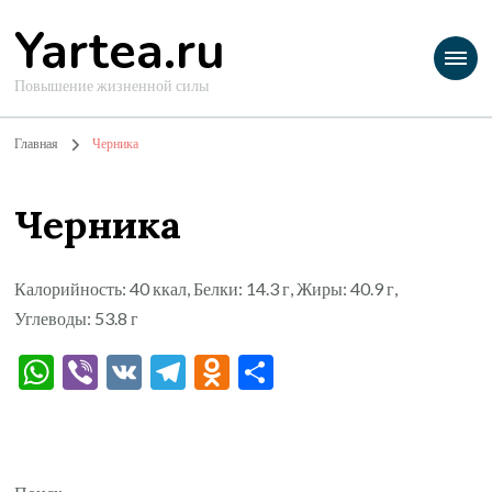
Yartea.ru
Повышение жизненной силы
Главная
Черника
Черника
Калорийность: 40 ккал, Белки: 14.3 г, Жиры: 40.9 г,
Углеводы: 53.8 г
WhatsApp
Viber
VK
Telegram
Odnoklassniki
Отправить