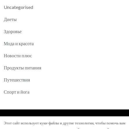
Uncategorised
Диеты
Здоровье
Мода и красота
Новости плюс
Продукты питания
Путешествия
Спорт и йога
© Авторское право 2026
Yartea.ru
. Все права
Этот сайт использует куки-файлы и другие технологии, чтобы помочь вам
защищены.
Mental Health Coach | Разработана
Blossom