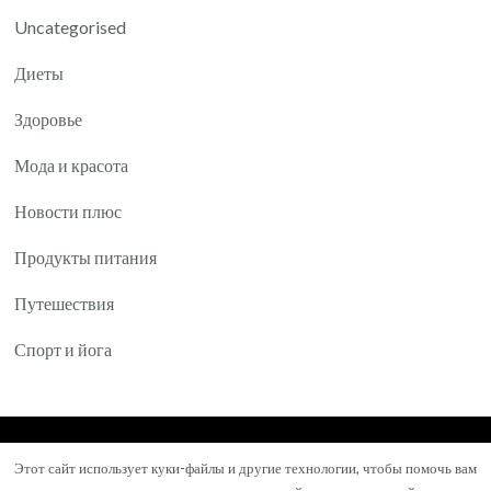
Uncategorised
Диеты
Здоровье
Мода и красота
Новости плюс
Продукты питания
Путешествия
Спорт и йога
© Авторское право 2026
Yartea.ru
. Все права
Этот сайт использует куки-файлы и другие технологии, чтобы помочь вам
защищены.
Mental Health Coach | Разработана
Blossom