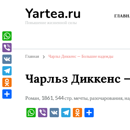
Yartea.ru
ГЛАВН
Повышение жизненной силы
WhatsApp
Viber
Главная
Чарльз Диккенс — Большие надежды
VK
Чарльз Диккенс
Telegram
Odnoklassniki
Роман, 1861, 544 стр. мечты, разочарования, 
Отправить
WhatsApp
Viber
VK
Telegram
Odnoklassni
Отправи