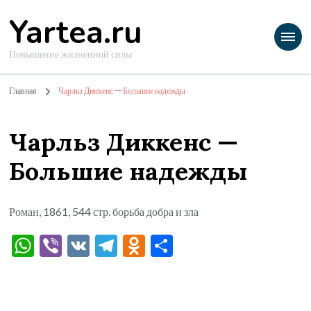
Yartea.ru
Повышение жизненной силы
Главная
Чарльз Диккенс — Большие надежды
Чарльз Диккенс —
Большие надежды
Роман, 1861, 544 стр. борьба добра и зла
WhatsApp
Viber
VK
Telegram
Odnoklassniki
Отправить