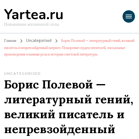
Yartea.ru
Повышение жизненной силы
Главная
Uncategorised
Борис Полевой — литературный гений, великий
писатель и непревзойденный патриот. Покорение сердец читателей, эпохальные
произведения и важная роль в истории советской литературы
UNCATEGORISED
Борис Полевой —
литературный гений,
великий писатель и
непревзойденный