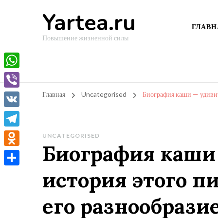
Yartea.ru
ГЛАВН
Повышение жизненной силы
WhatsApp
Viber
Главная
Uncategorised
Биография каши — удивит
VK
Telegram
UNCATEGORISED
Биография каши
Odnoklassniki
история этого п
Отправить
его разнообрази