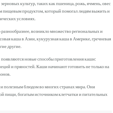
зерновых культур, таких как пшеница, рожь, ячмень, овес
ым пищевым продуктом, который помогал людям выжить и
ических условиях.
 разнообразнее, возникло множество региональных и
овая каша в Азии, кукурузная каша в Америке, гречневая
гие другие.
и появляются новые способы приготовления каши:
пеций и пряностей. Каши начинают готовить не только на
ьонов.
и полезным блюдом во многих странах мира. Они
ой пищи, богатым источником клетчатки и питательных