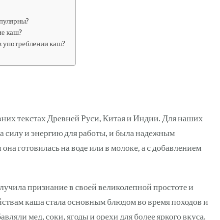
опулярны?
ие каш?
в употреблении каш?
них текстах Древней Руси, Китая и Индии. Для наших
а силу и энергию для работы, и была надежным
она готовилась на воде или в молоке, а с добавлением
олучила признание в своей великолепной простоте и
йствам каша стала основным блюдом во время походов и
вляли мед, соки, ягоды и орехи для более яркого вкуса.