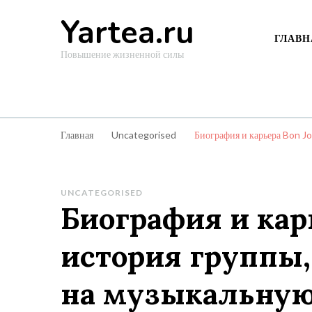
Yartea.ru
ГЛАВН
Повышение жизненной силы
Главная
Uncategorised
Биография и карьера Bon J
UNCATEGORISED
Биография и карь
история группы,
на музыкальну