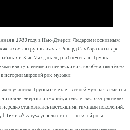
анная в 1983 году в Нью-Джерси. Лидером и основным
кже в состав группы входят Ричард Самбора на гитаре,
рабанах и Хью Макдональд на бас-гитаре. Группа
выми выступлениями и певческими способностями йона
о в истории мировой рок-музыки.
ым звучанием. Группа сочетает в своей музыке элементы
есни полны энергии и эмоций, а тексты часто затрагивают
 нередко становились настоящими гимнами поколений,
My Life» и «Always» успели стать классикой рока.
 многих лет и добилась многих выдающихся успехов.