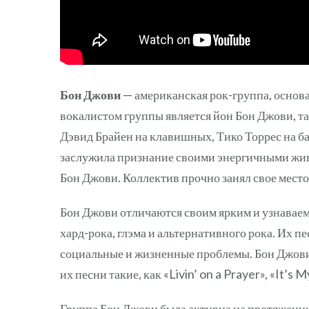
Бон Джови
— американская рок-группа, основ
вокалистом группы является йон Бон Джови, та
Дэвид Брайен на клавишных, Тико Торрес на ба
заслужила признание своими энергичными жи
Бон Джови. Коллектив прочно занял свое мест
Бон Джови отличаются своим ярким и узнаваем
хард-рока, глэма и альтернативного рока. Их п
социальные и жизненные проблемы. Бон Джови
их песни такие, как «Livin’ on a Prayer», «It’s 
Группа Бон Джови была активна на протяжении