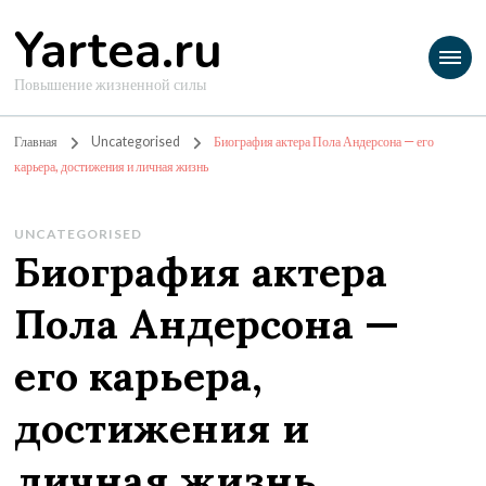
Yartea.ru
Повышение жизненной силы
Главная
Uncategorised
Биография актера Пола Андерсона — его
карьера, достижения и личная жизнь
UNCATEGORISED
Биография актера
Пола Андерсона —
его карьера,
достижения и
личная жизнь