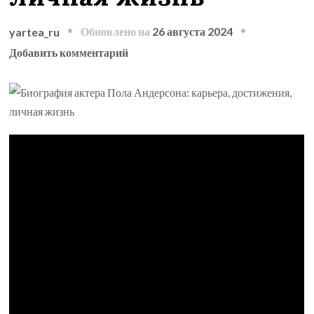
Обновлено на
26 августа 2024
yartea_ru
к
Добавить комментарий
записи
Биография
актера
Пола
Андерсона
—
его
карьера,
достижения
и
личная
жизнь