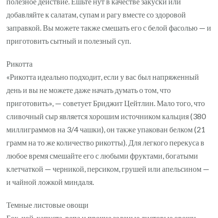
полезное действие. Ешьте нут в качестве закуски или
добавляйте к салатам, супам и рагу вместе со здоровой
заправкой. Вы можете также смешать его с белой фасолью — и
приготовить сытный и полезный суп.
Рикотта
«Рикотта идеально подходит, если у вас был напряженный
день и вы не можете даже начать думать о том, что
приготовить», — советует Бриджит Цейтлин. Мало того, что
сливочный сыр является хорошим источником кальция (380
миллиграммов на 3/4 чашки), он также упакован белком (21
грамм на то же количество рикотты). Для легкого перекуса в
любое время смешайте его с любыми фруктами, богатыми
клетчаткой — черникой, персиком, грушей или апельсином —
и чайной ложкой миндаля.
Темные листовые овощи
Бок-чой, капуста, репа и прочие зеленые листовые овощи —