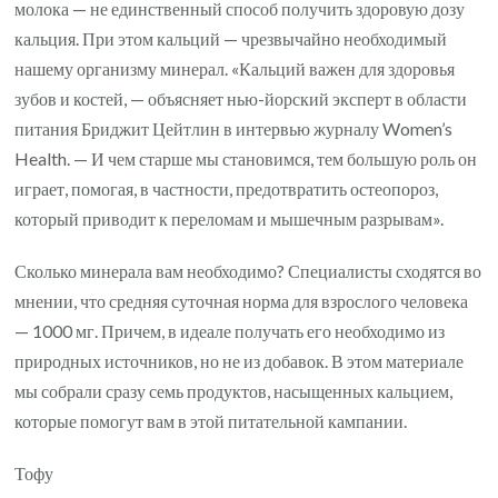
молока — не единственный способ получить здоровую дозу
б
кальция. При этом кальций — чрезвычайно необходимый
к
нашему организму минерал. «Кальций важен для здоровья
ч
зубов и костей, — объясняет нью-йорский эксперт в области
с
питания Бриджит Цейтлин в интервью журналу Women’s
м
Health. — И чем старше мы становимся, тем большую роль он
играет, помогая, в частности, предотвратить остеопороз,
который приводит к переломам и мышечным разрывам».
Сколько минерала вам необходимо? Специалисты сходятся во
мнении, что средняя суточная норма для взрослого человека
— 1000 мг. Причем, в идеале получать его необходимо из
природных источников, но не из добавок. В этом материале
мы собрали сразу семь продуктов, насыщенных кальцием,
которые помогут вам в этой питательной кампании.
Тофу