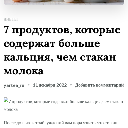
ДИЕТЫ
7 продуктов, которые
содержат больше
кальция, чем стакан
молока
к
11 декабря 2022
Добавить комментарий
yartea_ru
з
7
п
к
После долгих лет заблуждений вам пора узнать, что стакан
с