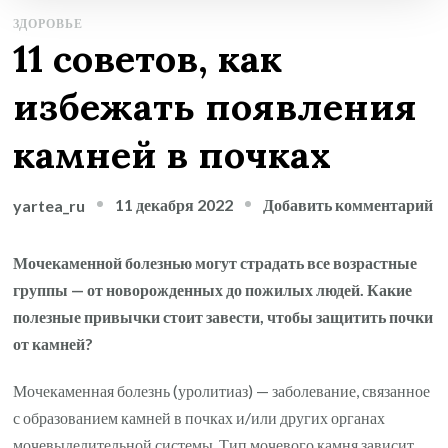
ЗДОРОВЬЕ
11 советов, как
избежать появления
камней в почках
к
11 декабря 2022
Добавить комментарий
yartea_ru
з
1
Мочекаменной болезнью могут страдать все возрастные
со
группы — от новорожденных до пожилых людей. Какие
к
полезные привычки стоит завести, чтобы защитить почки
и
от камней?
п
Мочекаменная болезнь (уролитиаз) — заболевание, связанное
к
с образованием камней в почках и/или других органах
в
мочевыделительной системы. Тип мочевого камня зависит,
п